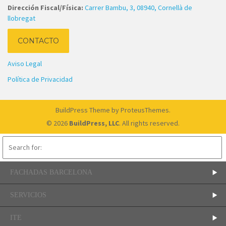
Dirección Fiscal/Física:
Carrer Bambu, 3, 08940, Cornellà de
llobregat
CONTACTO
Aviso Legal
Política de Privacidad
BuildPress Theme
by ProteusThemes.
© 2026
BuildPress, LLC
. All rights reserved.
FACHADAS BARCELONA
SERVICIOS
ITE