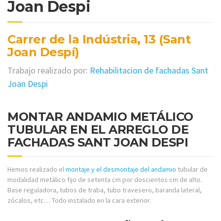
Joan Despi
Carrer de la Indústria, 13 (Sant
Joan Despí)
Trabajo realizado por:
Rehabilitacion de fachadas Sant
Joan Despi
MONTAR ANDAMIO METÁLICO
TUBULAR EN EL ARREGLO DE
FACHADAS SANT JOAN DESPI
Hemos realizado el
montaje y el desmontaje del andamio
tubular de
modalidad metálico fijo de setenta cm por doscientos cm de alto.
Base reguladora, tubos de traba, tubo travesero, baranda lateral,
zócalos, etc… Todo instalado en la cara exterior.