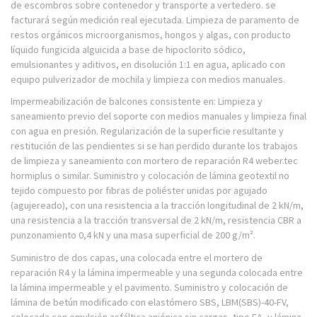
de escombros sobre contenedor y transporte a vertedero. se
facturará según medición real ejecutada. Limpieza de paramento de
restos orgánicos microorganismos, hongos y algas, con producto
líquido fungicida alguicida a base de hipoclorito sódico,
emulsionantes y aditivos, en disolución 1:1 en agua, aplicado con
equipo pulverizador de mochila y limpieza con medios manuales.
Impermeabilización de balcones consistente en: Limpieza y
saneamiento previo del soporte con medios manuales y limpieza final
con agua en presión. Regularización de la superficie resultante y
restitución de las pendientes si se han perdido durante los trabajos
de limpieza y saneamiento con mortero de reparación R4 weber.tec
hormiplus o similar. Suministro y colocación de lámina geotextil no
tejido compuesto por fibras de poliéster unidas por agujado
(agujereado), con una resistencia a la tracción longitudinal de 2 kN/m,
una resistencia a la tracción transversal de 2 kN/m, resistencia CBR a
punzonamiento 0,4 kN y una masa superficial de 200 g/m².
Suministro de dos capas, una colocada entre el mortero de
reparación R4 y la lámina impermeable y una segunda colocada entre
la lámina impermeable y el pavimento. Suministro y colocación de
lámina de betún modificado con elastómero SBS, LBM(SBS)-40-FV,
colocada con emulsión asfáltica aniónica sin cargas, tipo EA, y lámina