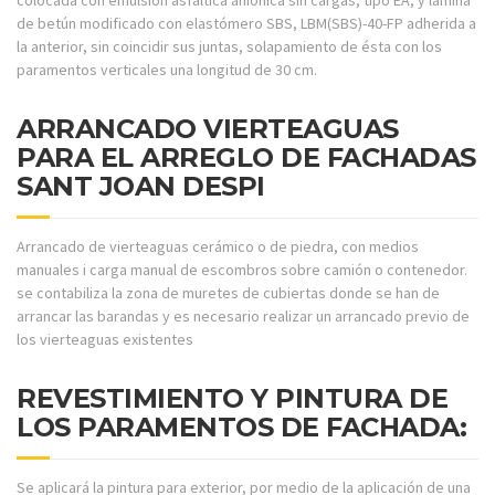
de betún modificado con elastómero SBS, LBM(SBS)-40-FP adherida a
la anterior, sin coincidir sus juntas, solapamiento de ésta con los
paramentos verticales una longitud de 30 cm.
ARRANCADO VIERTEAGUAS
PARA EL ARREGLO DE FACHADAS
SANT JOAN DESPI
Arrancado de vierteaguas cerámico o de piedra, con medios
manuales i carga manual de escombros sobre camión o contenedor.
se contabiliza la zona de muretes de cubiertas donde se han de
arrancar las barandas y es necesario realizar un arrancado previo de
los vierteaguas existentes
REVESTIMIENTO Y PINTURA DE
LOS PARAMENTOS DE FACHADA:
Se aplicará la pintura para exterior, por medio de la aplicación de una