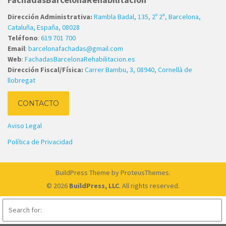
Dirección Administrativa:
Rambla Badal, 135, 2º 2ª, Barcelona,
Cataluña, España, 08028
Teléfono
:
619 701 700
Email
:
barcelonafachadas@gmail.com
Web
:
FachadasBarcelonaRehabilitacion.es
Dirección Fiscal/Física:
Carrer Bambu, 3, 08940, Cornellà de
llobregat
CONTACTO
Aviso Legal
Política de Privacidad
BuildPress Theme
by ProteusThemes.
© 2026
BuildPress, LLC
. All rights reserved.