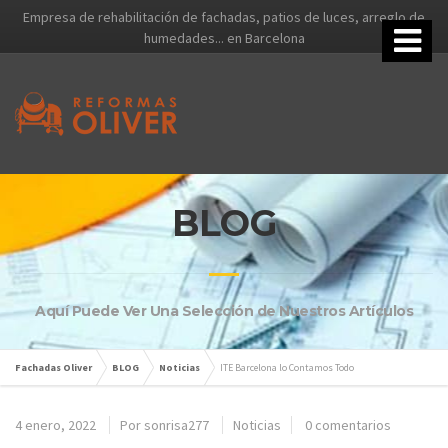
Empresa de rehabilitación de fachadas, patios de luces, arreglo de
humedades... en Barcelona
BLOG
Aquí Puede Ver Una Selección de Nuestros Artículos
Fachadas Oliver
BLOG
Noticias
ITE Barcelona lo Contamos Todo
4 enero, 2022
Por
sonrisa277
Noticias
0 comentarios