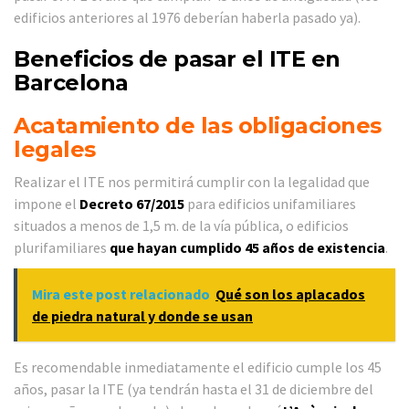
edificios anteriores al 1976 deberían haberla pasado ya).
Beneficios de pasar el ITE en
Barcelona
Acatamiento de las obligaciones
legales
Realizar el ITE nos permitirá cumplir con la legalidad que
impone el
Decreto 67/2015
para edificios unifamiliares
situados a menos de 1,5 m. de la vía pública, o edificios
plurifamiliares
que hayan cumplido 45 años de existencia
.
Mira este post relacionado
Qué son los aplacados
de piedra natural y donde se usan
Es recomendable inmediatamente el edificio cumple los 45
años, pasar la ITE (ya tendrán hasta el 31 de diciembre del