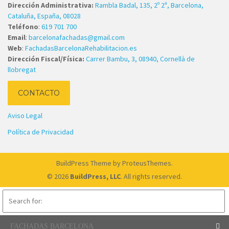
Dirección Administrativa:
Rambla Badal, 135, 2º 2ª, Barcelona,
Cataluña, España, 08028
Teléfono
:
619 701 700
Email
:
barcelonafachadas@gmail.com
Web
:
FachadasBarcelonaRehabilitacion.es
Dirección Fiscal/Física:
Carrer Bambu, 3, 08940, Cornellà de
llobregat
CONTACTO
Aviso Legal
Política de Privacidad
BuildPress Theme
by ProteusThemes.
© 2026
BuildPress, LLC
. All rights reserved.
FACHADAS BARCELONA