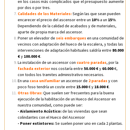
en los casos más complicados que el presupuesto aumente
por dos o por tres.
Calidades de los Materiales:
Según las que sean pueden
encarecer el precio del ascensor entre un
10%
a un
15%
.
Dependiendo de la calidad de acabados y de materiales,
aparte de propia marca del ascensor.
Poner un elevador de
seis embarques
en una comunidad de
vecinos con adaptación del hueco de la escalera, y todas las
intervenciones de adaptación habituales saldría entre
80.000
€
y
100.000 €
.
La instalación de un ascensor con
cuatro paradas
, por la
fachada exterior
nos costaría entre
50.000 €
y
60.000
€,
con todos los tramites administrativo necesarios.
En una
casa unifamiliar
un ascensor de
2 paradas
y con
poco foso tendría un coste entre
15.000
€ y
18.000 €
.
Otras Obras:
Que suelen ser frecuentes para la buena
ejecución de la habilitación de un Hueco del Ascensor en
nuestra comunidad, como puede ser:
- Aislamiento Acústico:
de las viviendas que sean
colindantes con el Hueco del Ascensor
- Poner extintores:
Se suelen poner uno en cada 2 plantas.