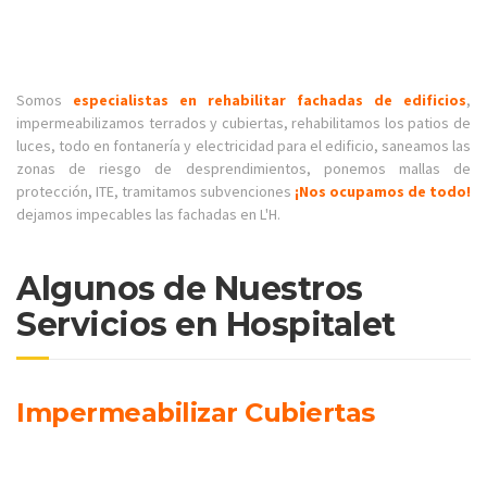
Somos
especialistas en rehabilitar fachadas de edificios
,
impermeabilizamos terrados y cubiertas, rehabilitamos los patios de
luces, todo en fontanería y electricidad para el edificio, saneamos las
zonas de riesgo de desprendimientos, ponemos mallas de
protección, ITE, tramitamos subvenciones
¡Nos ocupamos de todo!
dejamos impecables las fachadas en L'H.
Algunos de Nuestros
Servicios en Hospitalet
Impermeabilizar Cubiertas