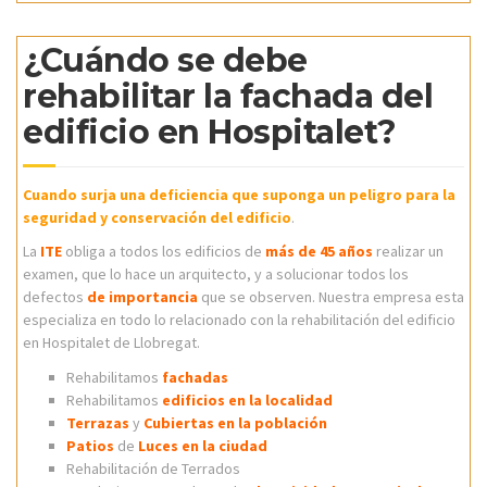
¿Cuándo se debe
rehabilitar la fachada del
edificio en Hospitalet?
Cuando surja una deficiencia que suponga un peligro para la
seguridad y conservación del edificio
.
La
ITE
obliga a todos los edificios de
más de 45 años
realizar un
examen, que lo hace un arquitecto, y a solucionar todos los
defectos
de importancia
que se observen. Nuestra empresa esta
especializa en todo lo relacionado con la rehabilitación del edificio
en Hospitalet de Llobregat.
Rehabilitamos
fachadas
Rehabilitamos
edificios en la localidad
Terrazas
y
Cubiertas en la población
Patios
de
Luces en la ciudad
Rehabilitación de Terrados