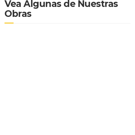
Vea Algunas de Nuestras
Obras
FACHADAS
HOSPITALET,
REHABILITACION Y
RESTAURACION DE
EDIFCIOS SIEMPRE
PRESUPUESTOS