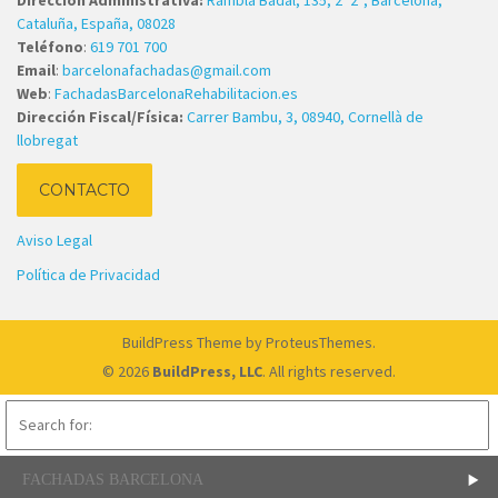
Cataluña, España, 08028
Teléfono
:
619 701 700
Email
:
barcelonafachadas@gmail.com
Web
:
FachadasBarcelonaRehabilitacion.es
Dirección Fiscal/Física:
Carrer Bambu, 3, 08940, Cornellà de
llobregat
CONTACTO
Aviso Legal
Política de Privacidad
BuildPress Theme
by ProteusThemes.
© 2026
BuildPress, LLC
. All rights reserved.
FACHADAS BARCELONA