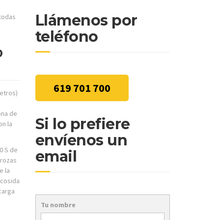
Llámenos por
 todas
teléfono
O
619 701 700
etros)
ona de
Si lo prefiere
on la
envíenos un
0 S de
email
 rozas
e la
 cosida
carga
Tu nombre