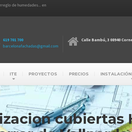
arreglo de humedades... en
619 701 700
Calle Bambú, 3 08940 Corne
barcelonafachadas@gmail.com
ITE
PROYECTOS
PRECIOS
INSTALACIÓN
zacion cubiertas 