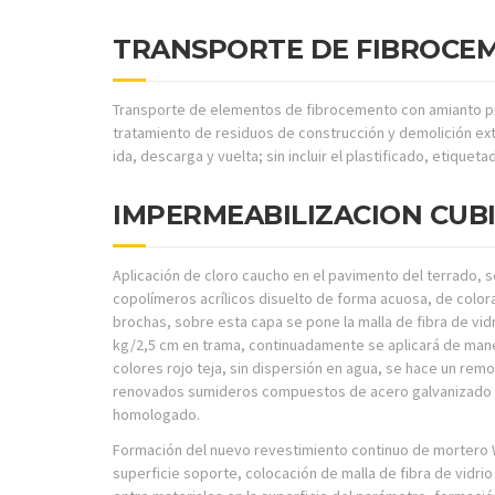
TRANSPORTE DE FIBROCE
Transporte de elementos de fibrocemento con amianto pr
tratamiento de residuos de construcción y demolición ext
ida, descarga y vuelta; sin incluir el plastificado, etiquet
IMPERMEABILIZACION CUB
Aplicación de cloro caucho en el pavimento del terrado, s
copolímeros acrílicos disuelto de forma acuosa, de colora
brochas, sobre esta capa se pone la malla de fibra de vidr
kg/2,5 cm en trama, continuadamente se aplicará de man
colores rojo teja, sin dispersión en agua, se hace un rem
renovados sumideros compuestos de acero galvanizado en b
homologado.
Formación del nuevo revestimiento continuo de mortero We
superficie soporte, colocación de malla de fibra de vidri