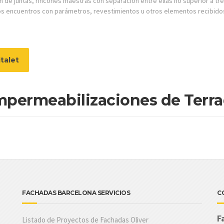
n de juntas, rincones maestras con separación entre ellas no superior a tr
los encuentros con parámetros, revestimientos u otros elementos recibido
talet
mpermeabilizaciones de Terra
FACHADAS BARCELONA SERVICIOS
C
F
Listado de Proyectos de Fachadas Oliver