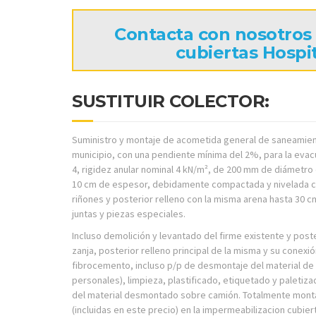
Contacta con nosotros
cubiertas Hospit
SUSTITUIR COLECTOR:
Suministro y montaje de acometida general de saneamiento
municipio, con una pendiente mínima del 2%, para la evacu
4, rigidez anular nominal 4 kN/m², de 200 mm de diámetr
10 cm de espesor, debidamente compactada y nivelada con
riñones y posterior relleno con la misma arena hasta 30 c
juntas y piezas especiales.
Incluso demolición y levantado del firme existente y post
zanja, posterior relleno principal de la misma y su conex
fibrocemento, incluso p/p de desmontaje del material de
personales), limpieza, plastificado, etiquetado y paletiz
del material desmontado sobre camión. Totalmente mont
(incluidas en este precio) en la impermeabilizacion cubier