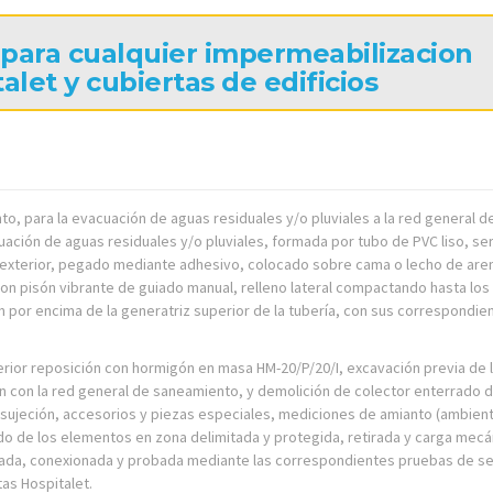
 para cualquier impermeabilizacion
alet y cubiertas de edificios
, para la evacuación de aguas residuales y/o pluviales a la red general de
ación de aguas residuales y/o pluviales, formada por tubo de PVC liso, ser
o exterior, pegado mediante adhesivo, colocado sobre cama o lecho de are
 pisón vibrante de guiado manual, relleno lateral compactando hasta los
m por encima de la generatriz superior de la tubería, con sus correspondie
erior reposición con hormigón en masa HM-20/P/20/I, excavación previa de 
ión con la red general de saneamiento, y demolición de colector enterrado 
 sujeción, accesorios y piezas especiales, mediciones de amianto (ambient
ado de los elementos en zona delimitada y protegida, retirada y carga mecá
ada, conexionada y probada mediante las correspondientes pruebas de se
tas Hospitalet.