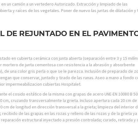
as en un camión a un vertedero Autorizado. Extracción y limpiado de las
ubierta y raíces de los vegetales. Poner de nuevo las juntas de dilatación y
AL DE REJUNTADO EN EL PAVIMENT
tado en cubierta cerámica con junta abierta (separación entre 3 y 15 milím
por mortero de junta cementosa con resistencia a la abrasión y absorbente
), de una color gris perla o que se le parezca. Inclusión de preparado de z
engan que conservar, juntado y tirado de las runas. Aseo a mano a fondo c
rior impermeabilizacion cubiertas Hospitalet.
iante el cosido estático de la misma con grapas de acero UNE-EN 10080 B 50
0 cm, cruzando transversalmente la grieta. Incluso apertura cada 20 cm de
 cm de longitud en dirección transversal a la grieta; limpieza del interior d
 recibido de las grapas en las rozas y relleno de las rozas y de la grieta ya
 reparación estructural inyectado a presión controlada; curado, retirada y 