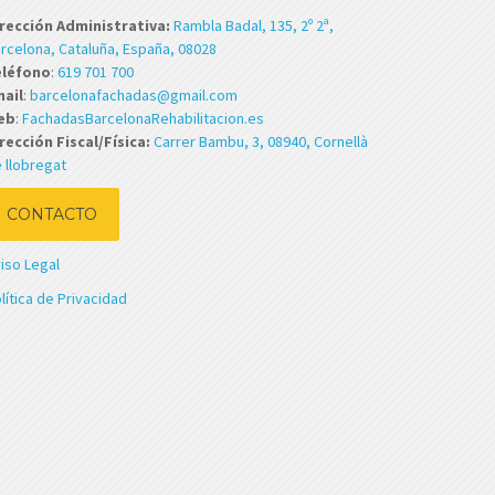
rección Administrativa:
Rambla Badal, 135, 2º 2ª,
rcelona, Cataluña, España, 08028
eléfono
:
619 701 700
ail
:
barcelonafachadas@gmail.com
eb
:
FachadasBarcelonaRehabilitacion.es
rección Fiscal/Física:
Carrer Bambu, 3, 08940, Cornellà
 llobregat
CONTACTO
iso Legal
lítica de Privacidad