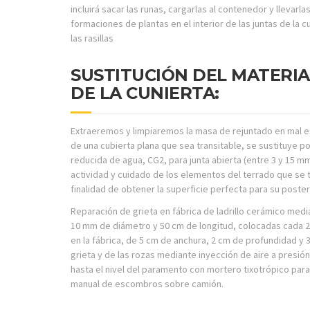
incluirá sacar las runas, cargarlas al contenedor y llevarl
formaciones de plantas en el interior de las juntas de la c
las rasillas
SUSTITUCIÓN DEL MATERI
DE LA CUNIERTA:
Extraeremos y limpiaremos la masa de rejuntado en mal es
de una cubierta plana que sea transitable, se sustituye 
reducida de agua, CG2, para junta abierta (entre 3 y 15 mm
actividad y cuidado de los elementos del terrado que se t
finalidad de obtener la superficie perfecta para su poste
Reparación de grieta en fábrica de ladrillo cerámico med
10 mm de diámetro y 50 cm de longitud, colocadas cada 2
en la fábrica, de 5 cm de anchura, 2 cm de profundidad y 30
grieta y de las rozas mediante inyección de aire a presión;
hasta el nivel del paramento con mortero tixotrópico para
manual de escombros sobre camión.