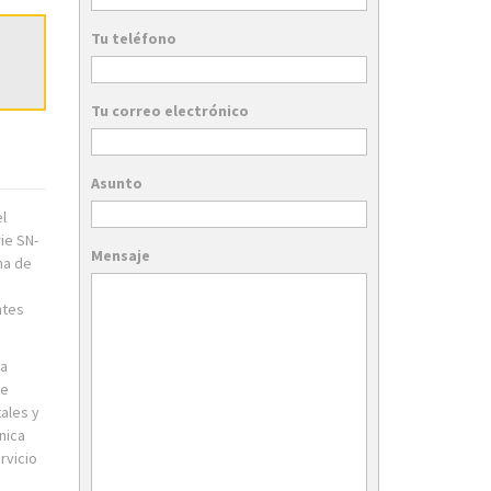
Tu teléfono
Tu correo electrónico
Asunto
l
ie SN-
Mensaje
na de
ntes
la
de
ales y
nica
rvicio