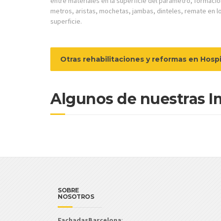
entre materiales en la superficie del parámetro, formació
metros, aristas, mochetas, jambas, dinteles, remate en 
superficie.
Otras rehabilitaciones y reformas en Hospi
Algunos de nuestras I
SOBRE
NOSOTROS
FachadasBarcelona
: