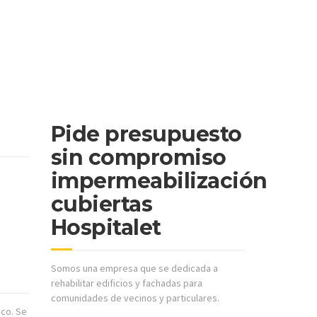
Pide presupuesto
sin compromiso
impermeabilización
cubiertas
Hospitalet
Somos una empresa que se dedicada a
rehabilitar edificios y fachadas para
comunidades de vecinos y particulares.
ico. Se