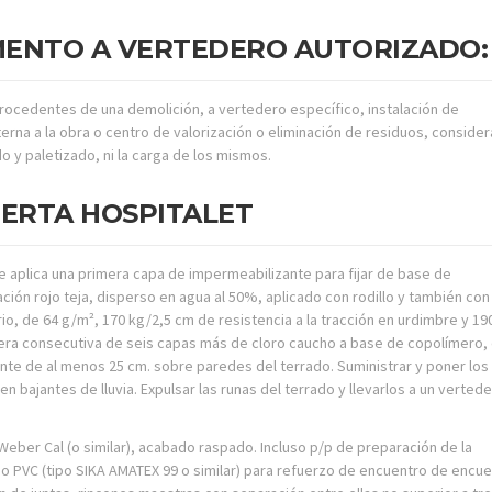
MENTO A VERTEDERO AUTORIZADO:
ocedentes de una demolición, a vertedero específico, instalación de
erna a la obra o centro de valorización o eliminación de residuos, conside
ado y paletizado, ni la carga de los mismos.
IERTA HOSPITALET
e aplica una primera capa de impermeabilizante para fijar de base de
ción rojo teja, disperso en agua al 50%, aplicado con rodillo y también con
io, de 64 g/m², 170 kg/2,5 cm de resistencia a la tracción en urdimbre y 19
era consecutiva de seis capas más de cloro caucho a base de copolímero,
onte de al menos 25 cm. sobre paredes del terrado. Suministrar y poner los
ajantes de lluvia. Expulsar las runas del terrado y llevarlos a un verted
ber Cal (o similar), acabado raspado. Incluso p/p de preparación de la
o o PVC (tipo SIKA AMATEX 99 o similar) para refuerzo de encuentro de encu