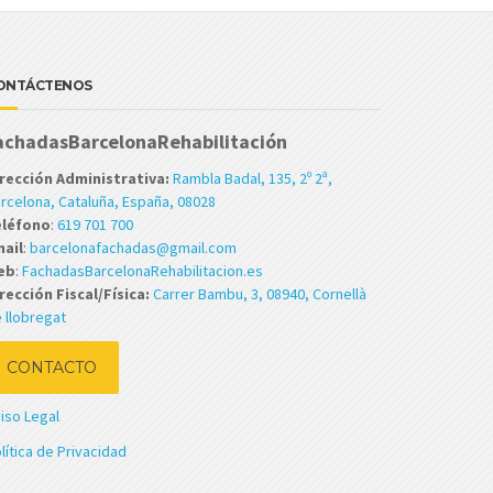
ONTÁCTENOS
achadasBarcelonaRehabilitación
rección Administrativa:
Rambla Badal, 135, 2º 2ª,
rcelona, Cataluña, España, 08028
eléfono
:
619 701 700
ail
:
barcelonafachadas@gmail.com
eb
:
FachadasBarcelonaRehabilitacion.es
rección Fiscal/Física:
Carrer Bambu, 3, 08940, Cornellà
 llobregat
CONTACTO
iso Legal
lítica de Privacidad