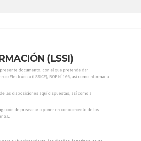
RMACIÓN (LSSI)
el presente documento, con el que pretende dar
rcio Electrónico (LSSICE), BOE Nº 166, así como informar a
e las disposiciones aquí dispuestas, así como a
bligación de preavisar o poner en conocimiento de los
r S.L.
s para su funcionamiento, los diseños, logotipos, texto