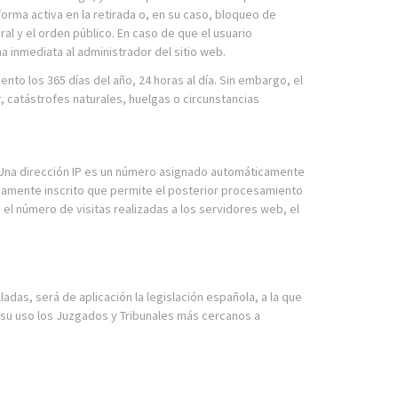
forma activa en la retirada o, en su caso, bloqueo de
al y el orden público. En caso de que el usuario
a inmediata al administrador del sitio web.
to los 365 días del año, 24 horas al día. Sin embargo, el
 catástrofes naturales, huelgas o circunstancias
o. Una dirección IP es un número asignado automáticamente
idamente inscrito que permite el posterior procesamiento
l número de visitas realizadas a los servidores web, el
adas, será de aplicación la legislación española, a la que
su uso los Juzgados y Tribunales más cercanos a