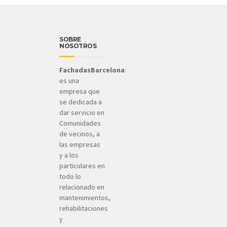
SOBRE
NOSOTROS
FachadasBarcelona
:
es una
empresa que
se dedicada a
dar servicio en
Comunidades
de vecinos, a
las empresas
y a los
particulares en
todo lo
relacionado en
mantenimientos,
rehabilitaciones
y