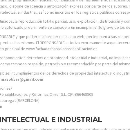
caso, dispone de licencia o autorización expresa por parte de los autores.
lectual e industrial, así como inscritos en los registros públicos corres
nados, la reproducción total o parcial, uso, explotación, distribución y co
no autorizado previamente se considera un incumplimiento grave de los dere
SPONSABLE y que pudieran aparecer en el sitio web, pertenecen a sus respe
especto a los mismos. El RESPONSABLE autoriza expresamente a que tercero
o web principal de www.fachadasbarcelonarehabilitacion.es
espondientes derechos de propiedad intelectual e industrial, no implicando
 como tampoco respaldo, patrocinio o recomendación por parte del mismo
sibles incumplimientos de los derechos de propiedad intelectual o industria
rmasoliver@gmail.com
ion.es/
ehabilitaciones y Reformas Oliver S.L. CIF: B66469909
e Llobregat (BARCELONA)
om
INTELECTUAL E INDUSTRIAL
mitativo su programación, edición, compilación y demás elementos necesario