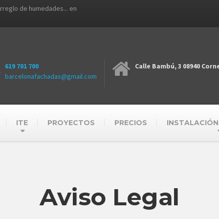
arreglo de humedades... en
619 701 700
Calle Bambú, 3 08940 Corne
barcelonafachadas@gmail.com
ITE
PROYECTOS
PRECIOS
INSTALACIÓN
Aviso Legal