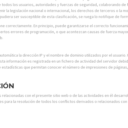
 de todos los usuarios, autoridades y fuerzas de seguridad, colaborando de 
 la legislación nacional o internacional, los derechos de terceros o la mor
udiera ser susceptible de esta clasificación, se ruega lo notifique de form
ne correctamente. En principio, puede garantizarse el correcto funcionamien
iertos errores de programación, o que acontezcan causas de fuerza mayor,
b.
utomática la dirección IP y el nombre de dominio utilizados por el usuari
sta información es registrada en un fichero de actividad del servidor deb
 estadísticas que permitan conocer el número de impresiones de páginas, e
CIÓN
 relacionadas con el presente sitio web o de las actividades en él desarroll
para la resolución de todos los conflictos derivados o relacionados con 