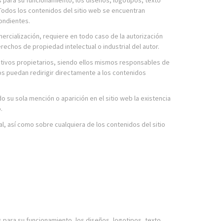
 Todos los contenidos del sitio web se encuentran
pondientes.
mercialización, requiere en todo caso de la autorización
chos de propiedad intelectual o industrial del autor.
ctivos propietarios, siendo ellos mismos responsables de
s puedan redirigir directamente a los contenidos
 su sola mención o aparición en el sitio web la existencia
.
l, así como sobre cualquiera de los contenidos del sitio
s para su funcionamiento, los diseños, logotipos, texto