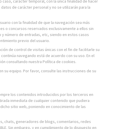
o caso, carácter temporal, con la única finalidad de hacer
datos de carácter personal y no se utilizarán para la
suario con la finalidad de que la navegación sea más
ones o concursos reservados exclusivamente a ellos sin
eso y número de entradas, etc, siendo en estos casos
ntimiento previo del usuario.
ión de control de visitas únicas con el fin de facilitarle su
i continúa navegando está de acuerdo con su uso. En el
ón consultando nuestra Política de cookies.
en su equipo. Por favor, consulte las instrucciones de su
empre los contenidos introducidos por los terceros en
tirada inmediata de cualquier contenido que pudiera
 a dicho sitio web, poniendo en conocimiento de las
ros, chats, generadores de blogs, comentarios, redes
BLE. Sin embargo, y en cumplimiento de lo dispuesto en