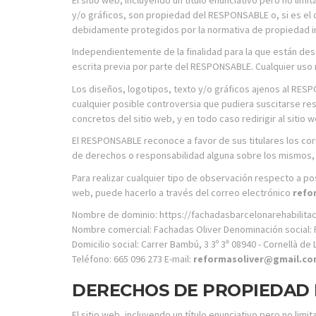
y/o gráficos, son propiedad del RESPONSABLE o, si es el 
debidamente protegidos por la normativa de propiedad inte
Independientemente de la finalidad para la que están desti
escrita previa por parte del RESPONSABLE. Cualquier uso 
Los diseños, logotipos, texto y/o gráficos ajenos al RE
cualquier posible controversia que pudiera suscitarse r
concretos del sitio web, y en todo caso redirigir al siti
El RESPONSABLE reconoce a favor de sus titulares los corr
de derechos o responsabilidad alguna sobre los mismos,
Para realizar cualquier tipo de observación respecto a po
web, puede hacerlo a través del correo electrónico
refo
Nombre de dominio: https://fachadasbarcelonarehabilitac
Nombre comercial: Fachadas Oliver Denominación social: R
Domicilio social: Carrer Bambú, 3 3º 3ª 08940 - Cornellà d
Teléfono: 665 096 273 E-mail:
reformasoliver@gmail.c
DERECHOS DE PROPIEDAD 
El sitio web, incluyendo un título enunciativo pero no li