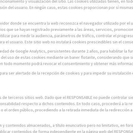
ionamiento y visualización del sitio. Las cookies utilizadas tienen, en tod
sión del usuario. En ningún caso, estas cookies proporcionan por sí mismas 
vidor donde se encuentra la web reconozca el navegador utilizado por el u
arios que se hayan registrado previamente a las áreas, servicios, promoci
tilizar para medir la audiencia, parámetros de tráfico, controlar el progr
 el usuario. Este sitio web no instalará cookies prescindibles sin el conse
edad de Google Analytics, persistentes durante 2 años, para habilitar la func
ma del uso de estas cookies mediante un baner flotante, considerando que s
en todo momento podrá revocar el consentimiento y obtener más informaci
 para ser alertado de la recepción de cookies y para impedir su instalación 
dos de terceros sitios web. Dado que el RESPONSABLE no puede controlar si
onsabilidad respecto a dichos contenidos. En todo caso, procederá a la re
ral o el orden público, procediendo a la retirada inmediata de la redirección
y contenidos almacenados, a título enunciativo pero no limitativo, en fo
publicar contenidos de forma independiente en la página web del RESPONSA