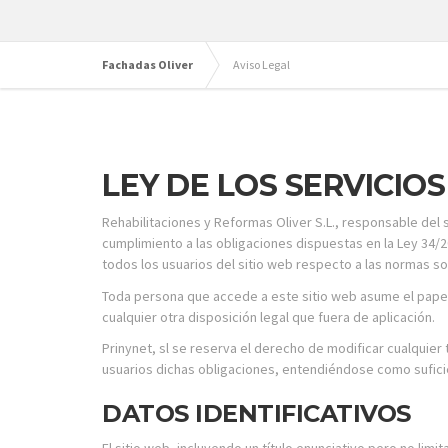
Fachadas Oliver
Aviso Legal
LEY DE LOS SERVICIOS
Rehabilitaciones y Reformas Oliver S.L., responsable del
cumplimiento a las obligaciones dispuestas en la Ley 34/2
todos los usuarios del sitio web respecto a las normas so
Toda persona que accede a este sitio web asume el papel
cualquier otra disposición legal que fuera de aplicación.
Prinynet, sl se reserva el derecho de modificar cualquier
usuarios dichas obligaciones, entendiéndose como suficien
DATOS IDENTIFICATIVOS
El sitio web, incluyendo un título enunciativo pero no li