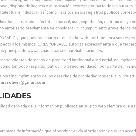
caso, dispone de licencia o autorización expresa por parte de los autores.
lectual e industrial, así como inscritos en los registros públicos corres
nados, la reproducción total o parcial, uso, explotación, distribución y co
no autorizado previamente se considera un incumplimiento grave de los dere
SPONSABLE y que pudieran aparecer en el sitio web, pertenecen a sus respe
especto a los mismos. El RESPONSABLE autoriza expresamente a que tercero
 web principal de www.fachadasbarcelonarehabilitacion.es.
espondientes derechos de propiedad intelectual e industrial, no implicando
 como tampoco respaldo, patrocinio o recomendación por parte del mismo
sibles incumplimientos de los derechos de propiedad intelectual o industria
rmasoliver@gmail.com
LIDADES
idad derivada de la información publicada en su sitio web siempre que est
 archivos de información que el servidor envía al ordenador de quien acced