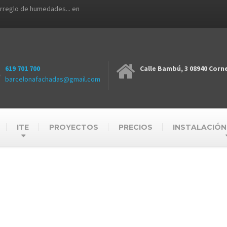
arreglo de humedades... en
619 701 700
Calle Bambú, 3 08940 Corne
barcelonafachadas@gmail.com
ITE
PROYECTOS
PRECIOS
INSTALACIÓN