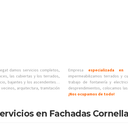
egat damos servicios completos,
Empresa
especializada en 
uces, las cubiertas y los terrados,
impermeabilizamos terrados y cub
ficio, bajantes y los ascendentes…
trabajo de fontanería y electri
 vecinos, arquitectura, tramitación
desprendimientos, colocamos las 
¡Nos ocupamos de todo!
ervicios en Fachadas Cornell