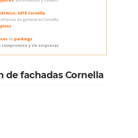
jantes
, ascendentes y canales
térmico, SATE Cornella
 reformas en general en Cornella
 pisos
s
icos
en
parkings
 compromiso y sin sorpresas
n de fachadas Cornella