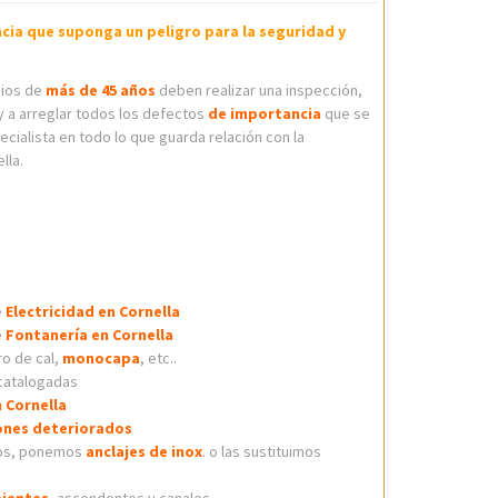
ia que suponga un peligro para la seguridad y
cios de
más de 45 años
deben realizar una inspección,
 y a arreglar todos los defectos
de importancia
que se
ialista en todo lo que guarda relación con la
lla.
e
Electricidad en Cornella
e
Fontanería en Cornella
o de cal,
monocapa
, etc..
catalogadas
 Cornella
ones deteriorados
mos, ponemos
anclajes de inox
. o las sustituimos