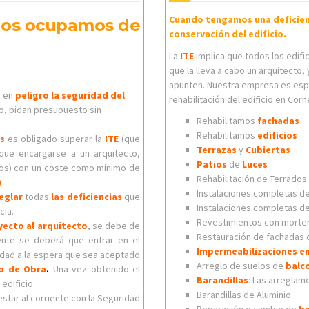
Cuando tengamos una deficienc
nos ocupamos de
conservación del edificio.
La
ITE
implica que todos los edifi
que la lleva a cabo un arquitecto,
apunten. Nuestra empresa es espec
a en
peligro la seguridad del
rehabilitación del edificio en Corne
io, pidan presupuesto sin
Rehabilitamos
fachadas
Rehabilitamos
edificios
s
es obligado superar la
ITE
(que
Terrazas
y
Cubiertas
 que encargarse a un arquitecto,
Patios
de
Luces
amos) con un coste como mínimo de
Rehabilitación de Terrados
)
Instalaciones completas d
eglar
todas
las deficiencias
que
Instalaciones completas d
cia.
Revestimientos con morter
yecto al arquitecto
, se debe de
Restauración de fachadas 
ente se deberá que entrar en el
Impermeabilizaciones en
lidad a la espera que sea aceptado
Arreglo de suelos de
balc
o de Obra
.
Una vez obtenido el
Barandillas
: Las arregla
edificio.
Barandillas de Aluminio
 estar al corriente con la Seguridad