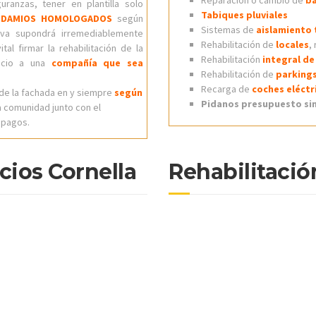
Reparación o cambio de
ba
ranzas, tener en plantilla solo
Tabiques pluviales
NDAMIOS HOMOLOGADOS
según
Sistemas de
aislamiento 
iva supondrá irremediablemente
Rehabilitación de
locales
,
tal firmar la rehabilitación de la
Rehabilitación
integral de
ficio a una
compañía que sea
Rehabilitación de
parking
Recarga de
coches eléctr
de la fachada en y siempre
según
Pidanos presupuesto sin
la comunidad junto con el
s pagos.
cios Cornella
Rehabilitació