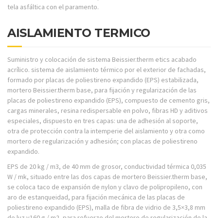
tela asfáltica con el paramento.
AISLAMIENTO TERMICO
Suministro y colocación de sistema Beissier.therm etics acabado
acrílico. sistema de aislamiento térmico por el exterior de fachadas,
formado por placas de poliestireno expandido (EPS) estabilizada,
mortero Beissier.therm base, para fijación y regularización de las
placas de poliestireno expandido (EPS), compuesto de cemento gris,
cargas minerales, resina redispersable en polvo, fibras HD y aditivos
especiales, dispuesto en tres capas: una de adhesión al soporte,
otra de protección contra la intemperie del aislamiento y otra como
mortero de regularización y adhesión; con placas de poliestireno
expandido.
EPS de 20 kg / m3, de 40 mm de grosor, conductividad térmica 0,035
W / mk, situado entre las dos capas de mortero Beissier.therm base,
se coloca taco de expansión de nylon y clavo de polipropileno, con
aro de estanqueidad, para fijación mecánica de las placas de
poliestireno expandido (EPS), malla de fibra de vidrio de 3,5×3,8 mm
de luz y160 g / m2, para refuerzo del mortero de regularización de la