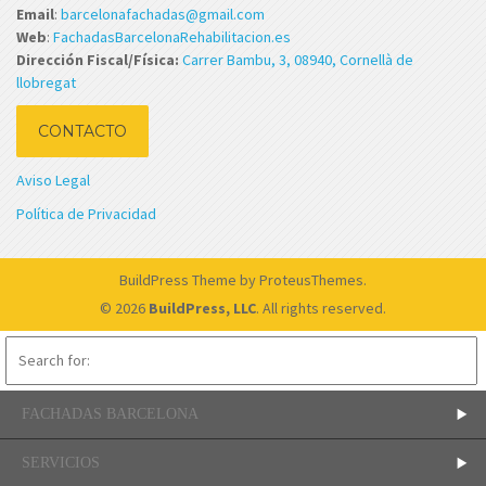
Email
:
barcelonafachadas@gmail.com
Web
:
FachadasBarcelonaRehabilitacion.es
Dirección Fiscal/Física:
Carrer Bambu, 3, 08940, Cornellà de
llobregat
CONTACTO
Aviso Legal
Política de Privacidad
BuildPress Theme
by ProteusThemes.
© 2026
BuildPress, LLC
. All rights reserved.
FACHADAS BARCELONA
SERVICIOS