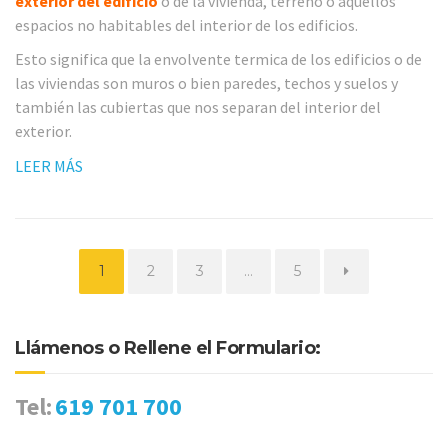
exterior del edificio
o de la vivienda, terreno o aquellos
espacios no habitables del interior de los edificios.
Esto significa que la envolvente termica de los edificios o de
las viviendas son muros o bien paredes, techos y suelos y
también las cubiertas que nos separan del interior del
exterior.
LEER MÁS
Página
Página
Página
Página
1
2
3
…
5
Llámenos o Rellene el Formulario:
Tel:
619 701 700