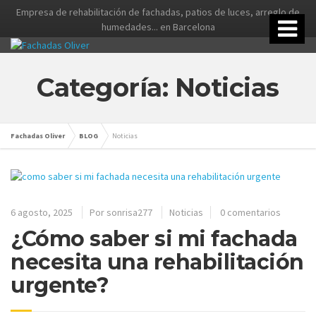
Empresa de rehabilitación de fachadas, patios de luces, arreglo de
humedades... en Barcelona
Categoría: Noticias
Fachadas Oliver
BLOG
Noticias
6 agosto, 2025
Por
sonrisa277
Noticias
0 comentarios
¿Cómo saber si mi fachada
necesita una rehabilitación
urgente?