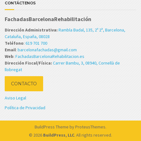
CONTÁCTENOS
FachadasBarcelonaRehabilitación
Dirección Administrativa:
Rambla Badal, 135, 2º 2ª, Barcelona,
Cataluña, España, 08028
Teléfono
:
619 701 700
Email
:
barcelonafachadas@gmail.com
Web
:
FachadasBarcelonaRehabilitacion.es
Dirección Fiscal/Física:
Carrer Bambu, 3, 08940, Cornellà de
llobregat
CONTACTO
Aviso Legal
Política de Privacidad
BuildPress Theme
by ProteusThemes.
© 2026
BuildPress, LLC
. All rights reserved.