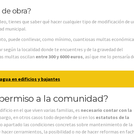
a de obra?
eo, tienes que saber qué hacer cualquier tipo de modificación de u
dad municipal.
ento, puede conllevar, como mínimo, cuantiosas multas económica
ar según la localidad donde te encuentres y de la gravedad del
as multas oscilan
entre 300 y 6000 euros
, así que me lo pensaría d
agua en edificios y bajantes
permiso a la comunidad?
icio en el que viven varias familias, es
necesario contar con la
bargo, en otros casos todo depende de si en los
estatutos de la
o apartado las condiciones concretas sobre mantenimiento de la
e hacer cerramientos, la posibilidad o no de hacer reformas en fac