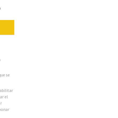
a
n
que se
bilitar
ar el
r
bonar