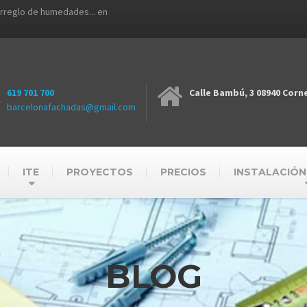
arreglo de humedades... en
619 701 700
Calle Bambú, 3 08940 Corne
barcelonafachadas@gmail.com
ITE
PROYECTOS
PRECIOS
INSTALACIÓN
BLOG