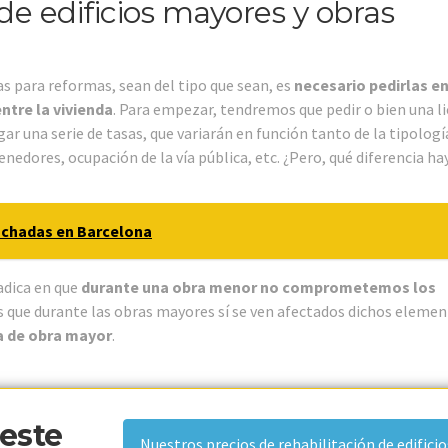
de edificios mayores y obras
s para reformas, sean del tipo que sean, es
necesario pedirlas en
ntre la vivienda
. Para empezar, tendremos que pedir o bien una li
r una serie de tasas, que variarán en función tanto de la tipologí
edores, ocupación de la vía pública, etc. ¿Pero, qué diferencia ha
achadas en Barcelona
adica en que
durante una obra menor no comprometemos los
s que durante las obras mayores sí se ven afectados dichos element
ia de obra mayor
.
 este
Nuestros precios de rehabilitación de edificio