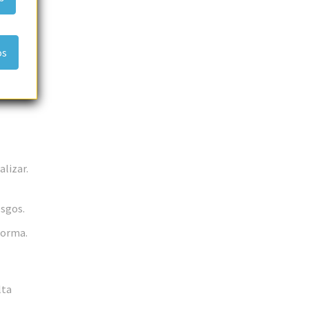
os
alizar.
esgos.
forma.
lta