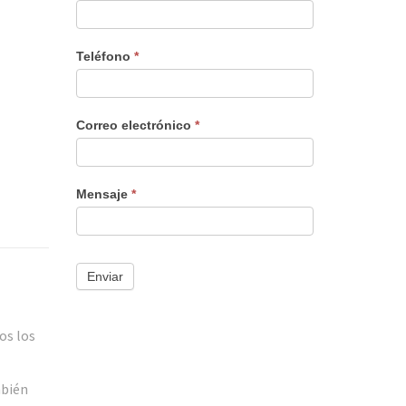
nuevo
Teléfono
*
Correo electrónico
*
Mensaje
*
Enviar
os los
mbién