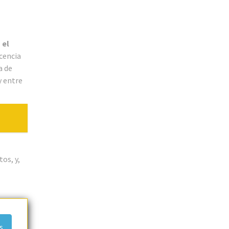
 el
cencia
a de
y entre
os, y,
s