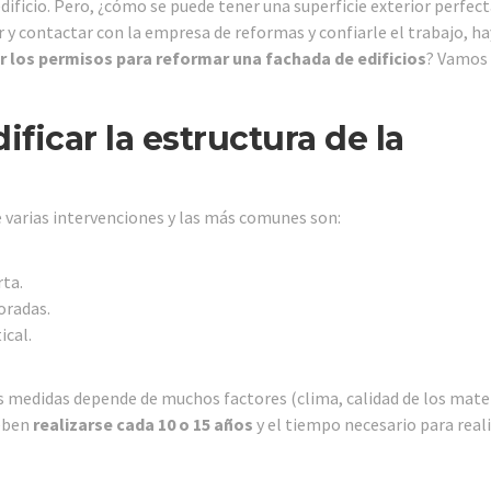
dificio. Pero, ¿cómo se puede tener una superficie exterior perfect
y contactar con la empresa de reformas y confiarle el trabajo, ha
r los permisos para reformar una fachada de edificios
? Vamos
ficar la estructura de la
e varias intervenciones y las más comunes son:
rta.
oradas.
ical.
as medidas depende de muchos factores (clima, calidad de los mate
deben
realizarse cada 10 o 15 años
y el tiempo necesario para reali