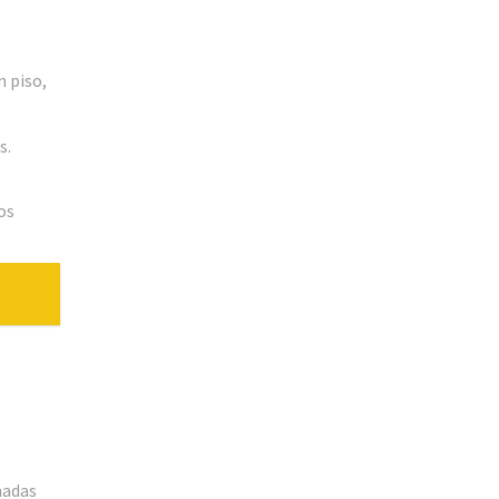
n piso,
s.
os
hadas