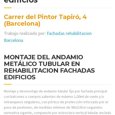
Carrer del Pintor Tapiró, 4
(Barcelona)
Trabajo realizado por:
Fachadas rehabilitacion
Barcelona
MONTAJE DEL ANDAMIO
METÁLICO TUBULAR EN
REHABILITACION FACHADAS
EDIFICIOS
Montaje y desmontaje de andamio tubular fijo por fachada principal
con balcones o cuerpos salientes de máximo 1,00ml de vuelo y/o
retranqueos singulares, con pórtico de protección reforzado por el
paso de peatones, de medidas mínimas de 90x210cm segundos
normativa vigente, compuesto por estructura vertical tubular anclada