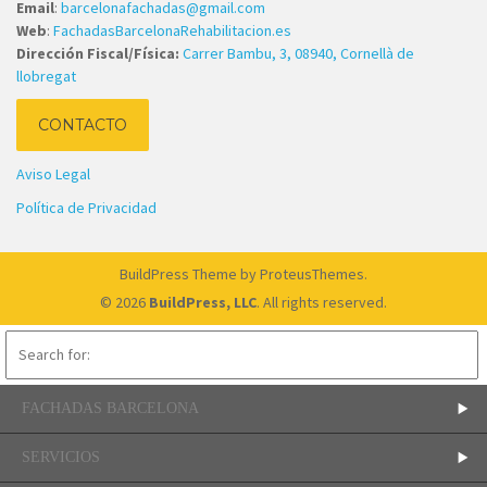
Email
:
barcelonafachadas@gmail.com
Web
:
FachadasBarcelonaRehabilitacion.es
Dirección Fiscal/Física:
Carrer Bambu, 3, 08940, Cornellà de
llobregat
CONTACTO
Aviso Legal
Política de Privacidad
BuildPress Theme
by ProteusThemes.
© 2026
BuildPress, LLC
. All rights reserved.
FACHADAS BARCELONA
SERVICIOS