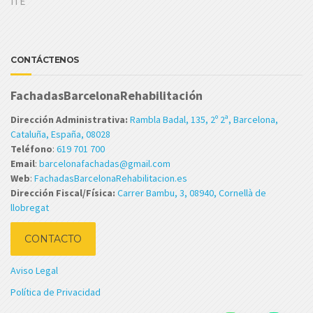
ITE
CONTÁCTENOS
FachadasBarcelonaRehabilitación
Dirección Administrativa:
Rambla Badal, 135, 2º 2ª, Barcelona,
Cataluña, España, 08028
Teléfono
:
619 701 700
Email
:
barcelonafachadas@gmail.com
Web
:
FachadasBarcelonaRehabilitacion.es
Dirección Fiscal/Física:
Carrer Bambu, 3, 08940, Cornellà de
llobregat
CONTACTO
Aviso Legal
Política de Privacidad