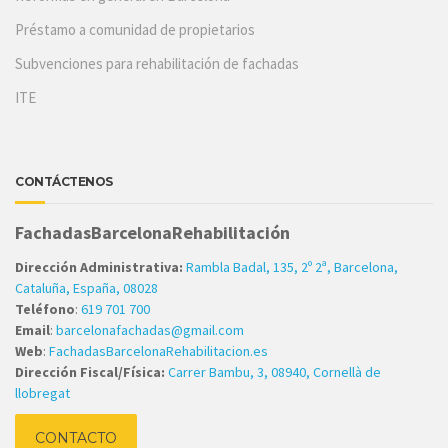
Préstamo a comunidad de propietarios
Subvenciones para rehabilitación de fachadas
ITE
CONTÁCTENOS
FachadasBarcelonaRehabilitación
Dirección Administrativa:
Rambla Badal, 135, 2º 2ª, Barcelona,
Cataluña, España, 08028
Teléfono
:
619 701 700
Email
:
barcelonafachadas@gmail.com
Web
:
FachadasBarcelonaRehabilitacion.es
Dirección Fiscal/Física:
Carrer Bambu, 3, 08940, Cornellà de
llobregat
CONTACTO