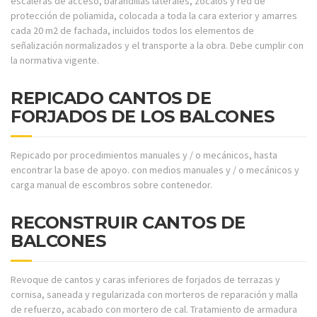
escaleras de acceso, barandillas laterales, zócalos y red de
protección de poliamida, colocada a toda la cara exterior y amarres
cada 20 m2 de fachada, incluidos todos los elementos de
señalización normalizados y el transporte a la obra. Debe cumplir con
la normativa vigente.
REPICADO CANTOS DE
FORJADOS DE LOS BALCONES
Repicado por procedimientos manuales y / o mecánicos, hasta
encontrar la base de apoyo. con medios manuales y / o mecánicos y
carga manual de escombros sobre contenedor.
RECONSTRUIR CANTOS DE
BALCONES
Revoque de cantos y caras inferiores de forjados de terrazas y
cornisa, saneada y regularizada con morteros de reparación y malla
de refuerzo, acabado con mortero de cal. Tratamiento de armadura