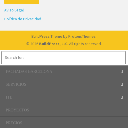
Aviso Legal
Política de Privacidad
BuildPress Theme
by ProteusThemes.
© 2026
BuildPress, LLC
. All rights reserved.
FACHADAS BARCELONA
SERVICIOS
ITE
PROYECTOS
PRECIOS