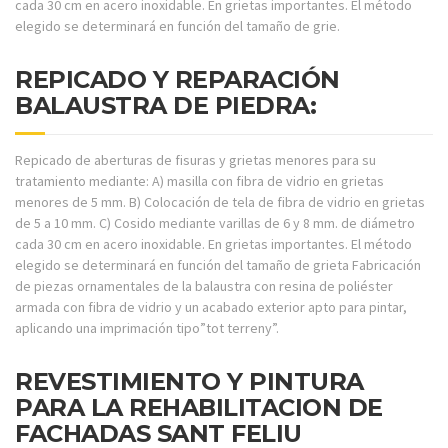
cada 30 cm en acero inoxidable. En grietas importantes. El método
elegido se determinará en función del tamaño de grie.
REPICADO Y REPARACIÓN
BALAUSTRA DE PIEDRA:
Repicado de aberturas de fisuras y grietas menores para su
tratamiento mediante: A) masilla con fibra de vidrio en grietas
menores de 5 mm. B) Colocación de tela de fibra de vidrio en grietas
de 5 a 10 mm. C) Cosido mediante varillas de 6 y 8 mm. de diámetro
cada 30 cm en acero inoxidable. En grietas importantes. El método
elegido se determinará en función del tamaño de grieta Fabricación
de piezas ornamentales de la balaustra con resina de poliéster
armada con fibra de vidrio y un acabado exterior apto para pintar,
aplicando una imprimación tipo”tot terreny”.
REVESTIMIENTO Y PINTURA
PARA LA REHABILITACION DE
FACHADAS SANT FELIU