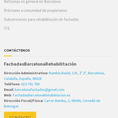
Reformas en general en Barcelona
Préstamo a comunidad de propietarios
Subvenciones para rehabilitación de fachadas
ITE
CONTÁCTENOS
FachadasBarcelonaRehabilitación
Dirección Administrativa:
Rambla Badal, 135, 2º 2ª, Barcelona,
Cataluña, España, 08028
Teléfono
:
619 701 700
Email
:
barcelonafachadas@gmail.com
Web
:
FachadasBarcelonaRehabilitacion.es
Dirección Fiscal/Física:
Carrer Bambu, 3, 08940, Cornellà de
llobregat