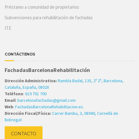
Préstamo a comunidad de propietarios
Subvenciones para rehabilitación de fachadas
ITE
CONTÁCTENOS
FachadasBarcelonaRehabilitación
Dirección Administrativa:
Rambla Badal, 135, 2º 2ª, Barcelona,
Cataluña, España, 08028
Teléfono
:
619 701 700
Email
:
barcelonafachadas@gmail.com
Web
:
FachadasBarcelonaRehabilitacion.es
Dirección Fiscal/Física:
Carrer Bambu, 3, 08940, Cornellà de
llobregat
CONTACTO