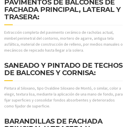
PAVIMENTOS DE BALCONES DE
FACHADA PRINCIPAL, LATERAL Y
TRASERA:
Extracción completa del pavimento cerámico de racholas actual,
mimbel perimetral del contorno, mortero de agarre, antigua tela
asfáltica, material de construcción de relleno, por medios manuales o
mecánicos de repicado hasta llegar a la solera.
SANEADO Y PINTADO DE TECHOS
DE BALCONES Y CORNISA:
Pintura al Siloxano, tipo Ovaldine Siloxano de Montó, o similar, color a
elegir, textura lisa, mediante la aplicación de una mano de fondo, para
fijar superficies y consolidar fondos absorbentes y deteriorados
como fijador de superficie.
BARANDILLAS DE FACHADA