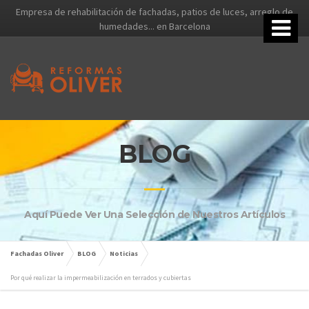
Empresa de rehabilitación de fachadas, patios de luces, arreglo de
humedades... en Barcelona
BLOG
Aquí Puede Ver Una Selección de Nuestros Artículos
Fachadas Oliver
BLOG
Noticias
Por qué realizar la impermeabilización en terrados y cubiertas