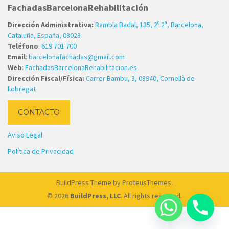
FachadasBarcelonaRehabilitación
Dirección Administrativa:
Rambla Badal, 135, 2º 2ª, Barcelona,
Cataluña, España, 08028
Teléfono
:
619 701 700
Email
:
barcelonafachadas@gmail.com
Web
:
FachadasBarcelonaRehabilitacion.es
Dirección Fiscal/Física:
Carrer Bambu, 3, 08940, Cornellà de
llobregat
CONTACTO
Aviso Legal
Política de Privacidad
BuildPress Theme
by ProteusThemes.
© 2026
BuildPress, LLC
. All rights reserved.