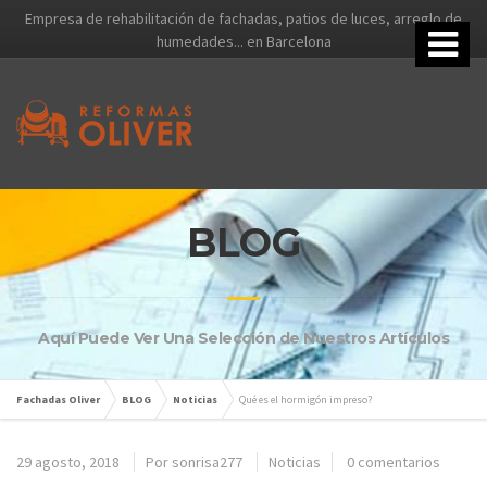
Empresa de rehabilitación de fachadas, patios de luces, arreglo de
humedades... en Barcelona
BLOG
Aquí Puede Ver Una Selección de Nuestros Artículos
Fachadas Oliver
BLOG
Noticias
Qué es el hormigón impreso?
29 agosto, 2018
Por
sonrisa277
Noticias
0 comentarios