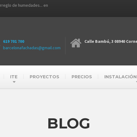
arreglo de humedades... en
619 701 700
Calle Bambú, 3 08940 Corne
barcelonafachadas@gmail.com
ITE
PROYECTOS
PRECIOS
INSTALACIÓN
BLOG