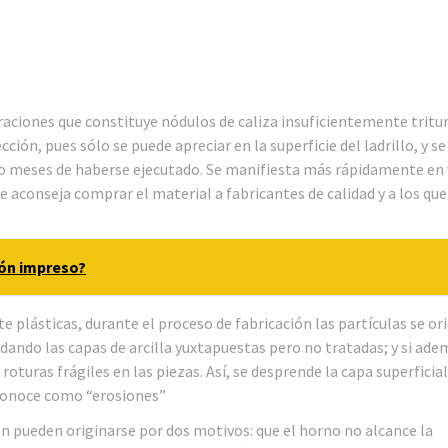
araciones que constituye nódulos de caliza insuficientemente tritu
ción, pues sólo se puede apreciar en la superficie del ladrillo, y se
tro meses de haberse ejecutado. Se manifiesta más rápidamente en
 se aconseja comprar el material a fabricantes de calidad y a los que
gón impreso?
nte plásticas, durante el proceso de fabricación las partículas se o
edando las capas de arcilla yuxtapuestas pero no tratadas; y si ade
roturas frágiles en las piezas. Así, se desprende la capa superficial
s conoce como “erosiones”
ión pueden originarse por dos motivos: que el horno no alcance la