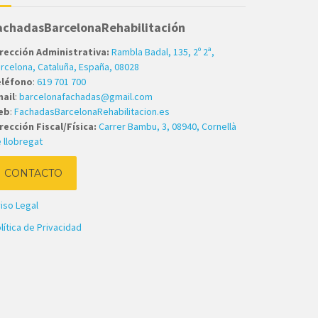
achadasBarcelonaRehabilitación
rección Administrativa:
Rambla Badal, 135, 2º 2ª,
rcelona, Cataluña, España, 08028
eléfono
:
619 701 700
ail
:
barcelonafachadas@gmail.com
eb
:
FachadasBarcelonaRehabilitacion.es
rección Fiscal/Física:
Carrer Bambu, 3, 08940, Cornellà
 llobregat
CONTACTO
iso Legal
lítica de Privacidad