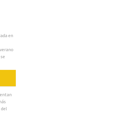
rada en
 verano
 se
rientan
más
 del