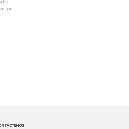
n las
rzo que
a.
ONTÁCTENOS