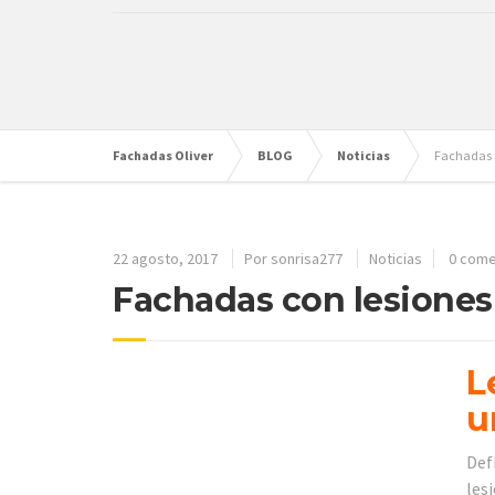
Fachadas Oliver
BLOG
Noticias
Fachadas c
22 agosto, 2017
Por
sonrisa277
Noticias
0 come
Fachadas con lesiones 
L
u
Def
les