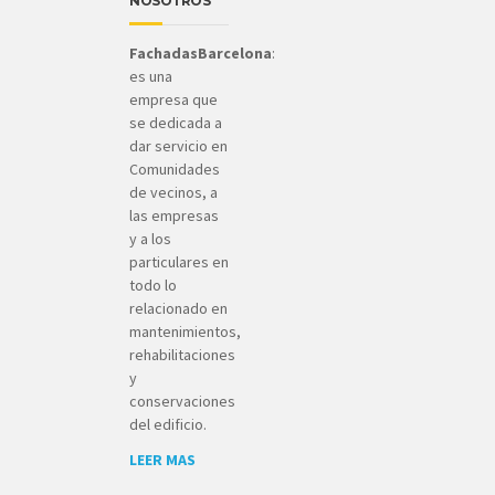
NOSOTROS
FachadasBarcelona
:
es una
empresa que
se dedicada a
dar servicio en
Comunidades
de vecinos, a
las empresas
y a los
particulares en
todo lo
relacionado en
mantenimientos,
rehabilitaciones
y
conservaciones
del edificio.
LEER MAS