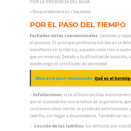
POR LA PRESENCIA DEL AGUA
• Desprendimientos • Suciedad
POR EL PASO DEL TIEMPO
Fachadas vistas convencionales
. Lesiones y rep
el proceso. El principal problema estriba en la detec
manifiesta en la fábrica, pasados unos tres o cua
que en invierno. Debido a la dificultad de solución,
puede exigir el certificado de idoneidad.
Mira este post relacionado
Qué es el hormi
–
Exfoliaciones
: si se utilizan arcillas excesivame
por el rozamiento con la hélice de la galletera, qu
contienen sílice inerte, se producen exfoliaciones y 
ladrillo, sin llegar a desprenderse. También se la
–
Cocción de los ladrillos
: los defectos por cocc