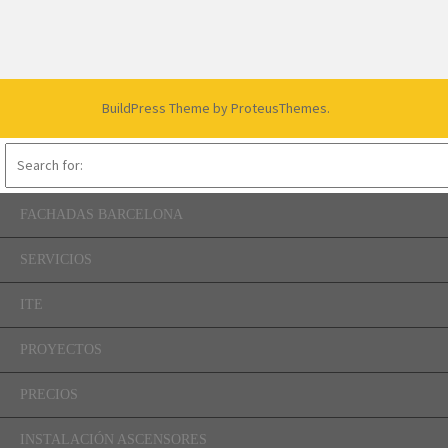
BuildPress Theme
by ProteusThemes.
FACHADAS BARCELONA
SERVICIOS
ITE
PROYECTOS
PRECIOS
INSTALACIÓN ASCENSORES