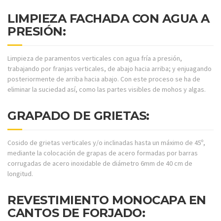
LIMPIEZA FACHADA CON AGUA A
PRESIÓN:
Limpieza de paramentos verticales con agua fría a presión,
trabajando por franjas verticales, de abajo hacia arriba; y enjuagando
posteriormente de arriba hacia abajo. Con este proceso se ha de
eliminar la suciedad así, como las partes visibles de mohos y algas.
GRAPADO DE GRIETAS:
Cosido de grietas verticales y/o inclinadas hasta un máximo de 45º,
mediante la colocación de grapas de acero formadas por barras
corrugadas de acero inoxidable de diámetro 6mm de 40 cm de
longitud.
REVESTIMIENTO MONOCAPA EN
CANTOS DE FORJADO: